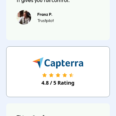
It gives you full control.
Franz P.
Trustpilot
4.8
/
5
Rating