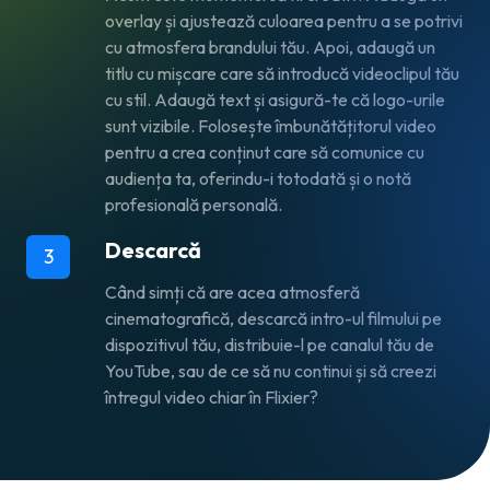
overlay și ajustează culoarea pentru a se potrivi
cu atmosfera brandului tău. Apoi, adaugă un
titlu cu mișcare care să introducă videoclipul tău
cu stil. Adaugă text și asigură-te că logo-urile
sunt vizibile. Folosește
îmbunătățitorul video
pentru a crea conținut care să comunice cu
audiența ta, oferindu-i totodată și o notă
profesională personală.
Descarcă
3
Când simți că are acea atmosferă
cinematografică, descarcă intro-ul filmului pe
dispozitivul tău, distribuie-l pe canalul tău de
YouTube, sau de ce să nu continui și să creezi
întregul video chiar în Flixier?