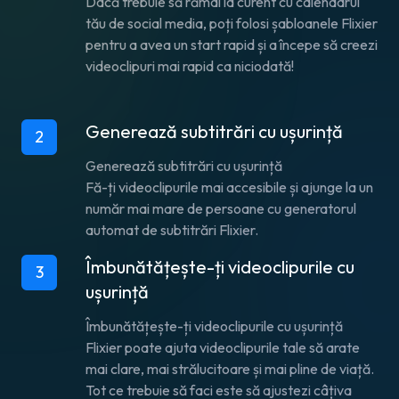
Dacă trebuie să rămâi la curent cu calendarul
tău de social media, poți folosi șabloanele Flixier
pentru a avea un start rapid și a începe să creezi
videoclipuri mai rapid ca niciodată!
Generează subtitrări cu ușurință
2
Generează subtitrări cu ușurință
Fă-ți videoclipurile mai accesibile și ajunge la un
număr mai mare de persoane cu generatorul
automat de subtitrări Flixier.
Îmbunătățește-ți videoclipurile cu
3
ușurință
Îmbunătățește-ți videoclipurile cu ușurință
Flixier poate ajuta videoclipurile tale să arate
mai clare, mai strălucitoare și mai pline de viață.
Tot ce trebuie să faci este să ajustezi câțiva