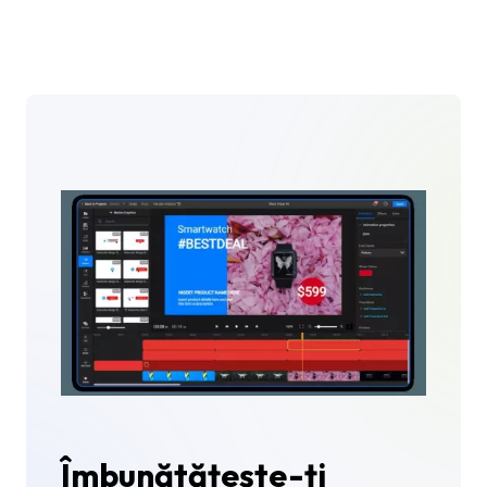
Îmbunătățește-ți