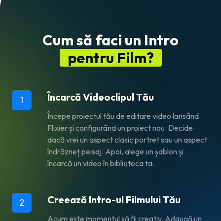
Cum să faci un Intro
pentru Film?
Încarcă Videoclipul Tău
1
Începe proiectul tău de editare video lansând
Flixier și configurând un proiect nou. Decide
dacă vrei un aspect clasic portret sau un aspect
îndrăzneț peisaj. Apoi, alege un șablon și
încarcă un video în biblioteca ta.
Creează Intro-ul Filmului Tău
2
Acum este momentul să fii creativ. Adaugă un