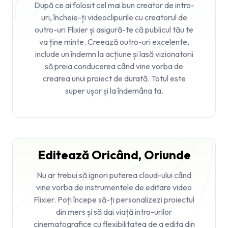
După ce ai folosit cel mai bun creator de intro-
uri, încheie-ți videoclipurile cu
creatorul de
outro-uri
Flixier și asigură-te că publicul tău te
va ține minte. Creează outro-uri excelente,
include un îndemn la acțiune și lasă vizionatorii
să preia conducerea când vine vorba de
crearea unui proiect de durată. Totul este
super ușor și la îndemâna ta.
Editează Oricând, Oriunde
Nu ar trebui să ignori puterea cloud-ului când
vine vorba de instrumentele de editare video
Flixier. Poți începe să-ți personalizezi proiectul
din mers și să dai viață intro-urilor
cinematografice cu flexibilitatea de a edita din