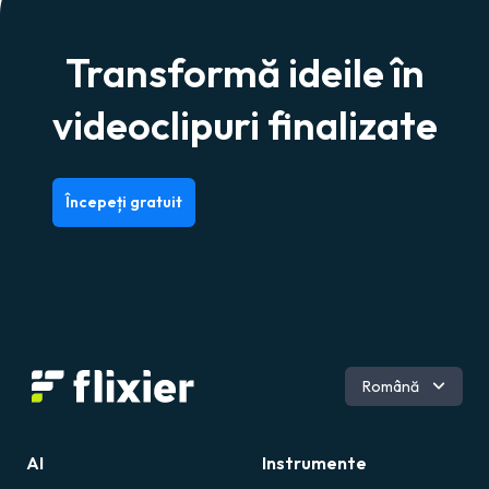
Transformă ideile în
videoclipuri finalizate
Începeți gratuit
Engleză
Română
Spaniolă
Portugheză
AI
Instrumente