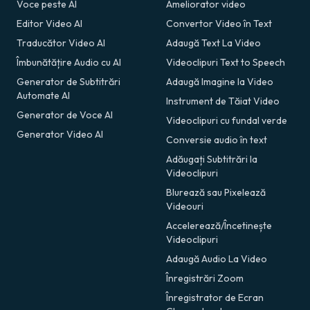
Voce peste AI
Ameliorator video
Editor Video AI
Convertor Video în Text
Traducător Video AI
Adaugă Text La Video
Îmbunătățire Audio cu AI
Videoclipuri Text to Speech
Generator de Subtitrări
Adaugă Imagine la Video
Automate AI
Instrument de Tăiat Video
Generator de Voce AI
Videoclipuri cu fundal verde
Generator Video AI
Conversie audio în text
Adăugați Subtitrări la
Videoclipuri
Blurează sau Pixelează
Videouri
Accelerează/Încetinește
Videoclipuri
Adaugă Audio La Video
Înregistrări Zoom
Înregistrator de Ecran