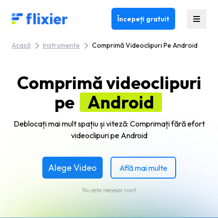
Flixier logo - Home
Începeți gratuit
Acasă
Instrumente
Comprimă Videoclipuri Pe Android
Comprimă videoclipuri
pe
Android
Deblocați mai mult spațiu și viteză: Comprimați fără efort
videoclipuri pe Android
Alege Video
Află mai multe
Nu este necesar cont