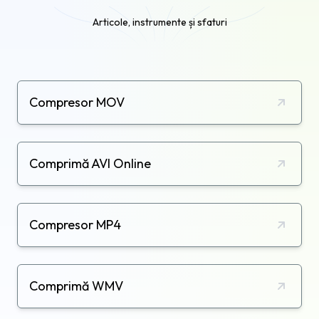
video ar putea scădea ușor. Flixier, pe de altă
parte, folosește tehnologie modernă pentru a se
Articole, instrumente și sfaturi
asigura că videoclipurile tale își păstrează
farmecul și esența chiar și după comprimare.
Compresor MOV
Comprimă AVI Online
Compresor MP4
Comprimă WMV