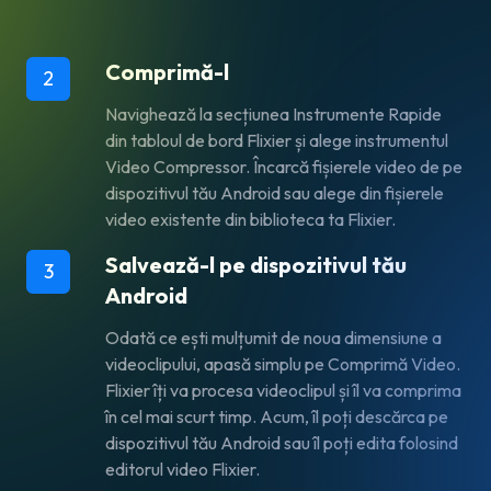
Comprimă-l
2
Navighează la secțiunea Instrumente Rapide
din tabloul de bord Flixier și alege instrumentul
Video Compressor. Încarcă fișierele video de pe
dispozitivul tău Android sau alege din fișierele
video existente din biblioteca ta Flixier.
Salvează-l pe dispozitivul tău
3
Android
Odată ce ești mulțumit de noua dimensiune a
videoclipului, apasă simplu pe Comprimă Video.
Flixier îți va procesa videoclipul și îl va comprima
în cel mai scurt timp. Acum, îl poți descărca pe
dispozitivul tău Android sau îl poți edita folosind
editorul video Flixier.