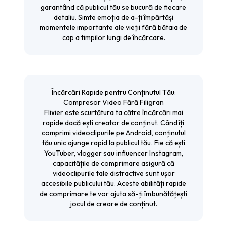
garantând că publicul tău se bucură de fiecare
detaliu. Simte emoția de a-ți împărtăși
momentele importante ale vieții fără bătaia de
cap a timpilor lungi de încărcare.
Încărcări Rapide pentru Conținutul Tău:
Compresor Video Fără Filigran
Flixier este scurtătura ta către încărcări mai
rapide dacă ești creator de conținut. Când îți
comprimi videoclipurile pe Android, conținutul
tău unic ajunge rapid la publicul tău. Fie că ești
YouTuber, vlogger sau influencer Instagram,
capacitățile de comprimare asigură că
videoclipurile tale distractive sunt ușor
accesibile publicului tău. Aceste abilități rapide
de comprimare te vor ajuta să-ți îmbunătățești
jocul de creare de conținut.