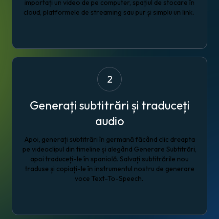
importați un video de pe computer, spațiul de stocare în
cloud, platformele de streaming sau pur și simplu un link.
2
Generați subtitrări și traduceți
audio
Apoi, generați subtitrări în germană făcând clic dreapta
pe videoclipul din timeline și alegând Generare Subtitrări,
apoi traduceți-le în spaniolă. Salvați subtitrările nou
traduse și copiați-le în instrumentul nostru de generare
voce Text-To-Speech.