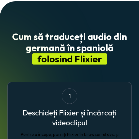
Cum să traduceți audio din
germană în spaniolă
folosind Flixier
1
Deschideți Flixier și încărcați
videoclipul
Pentru a începe, porniți Flixier în browser-ul dvs. și