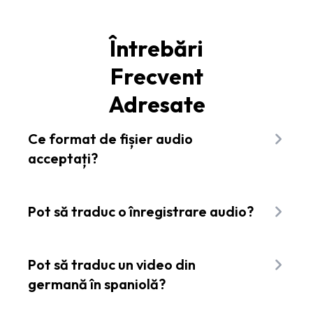
Întrebări
Frecvent
Adresate
Ce format de fișier audio
acceptați?
Flixier acceptă o gamă largă de formate de
fișiere audio, inclusiv mp3, mp4, flac, ogg, wav și
Pot să traduc o înregistrare audio?
multe altele.
Da, puteți traduce cu ușurință o înregistrare
audio cu Flixier, care vă permite să generați o
Pot să traduc un video din
transcriere a audio-ului și să o traduceți automat
germană în spaniolă?
în limba dorită.