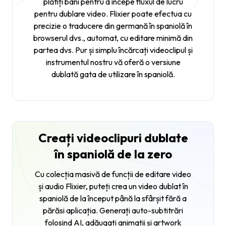
plătiți bani pentru a începe fluxul de lucru
pentru dublare video. Flixier poate efectua cu
precizie o traducere din germană în spaniolă în
browserul dvs., automat, cu editare minimă din
partea dvs. Pur și simplu încărcați videoclipul și
instrumentul nostru vă oferă o versiune
dublată gata de utilizare în spaniolă.
Creați videoclipuri dublate
în spaniolă de la zero
Cu colecția masivă de funcții de editare video
și audio Flixier, puteți crea un video dublat în
spaniolă de la început până la sfârșit fără a
părăsi aplicația. Generați auto-subtitrări
folosind AI, adăugați animații și artwork