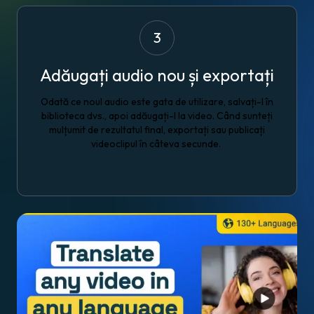
3
Adăugați audio nou și exportați
Odată ce noul audio este gata de utilizare, salvați-l în
biblioteca dvs., apoi adăugați-l la video. Când sunteți
mulțumit de rezultatul final, exportați sau publicați
videoclipul în câteva secunde.