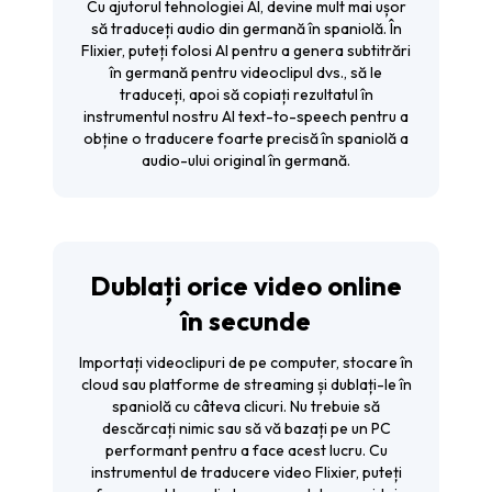
Cu ajutorul tehnologiei AI, devine mult mai ușor
să traduceți audio din germană în spaniolă. În
Flixier, puteți folosi AI pentru a genera subtitrări
în germană pentru videoclipul dvs., să le
traduceți, apoi să copiați rezultatul în
instrumentul nostru AI text-to-speech pentru a
obține o traducere foarte precisă în spaniolă a
audio-ului original în germană.
Dublați orice video online
în secunde
Importați videoclipuri de pe computer, stocare în
cloud sau platforme de streaming și dublați-le în
spaniolă cu câteva clicuri. Nu trebuie să
descărcați nimic sau să vă bazați pe un PC
performant pentru a face acest lucru. Cu
instrumentul de traducere video Flixier, puteți