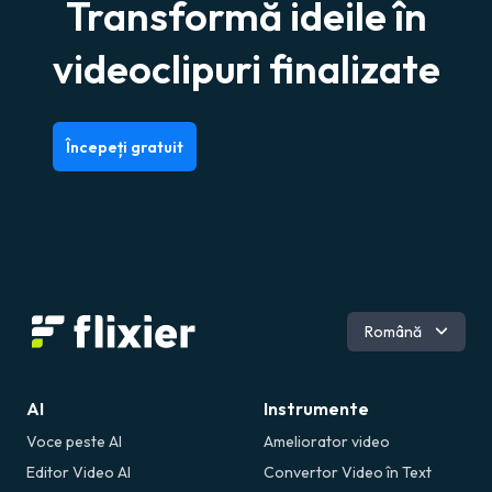
Transformă ideile în
videoclipuri finalizate
Începeți gratuit
Engleză
Română
Spaniolă
AI
Instrumente
Voce peste AI
Ameliorator video
Editor Video AI
Convertor Video în Text