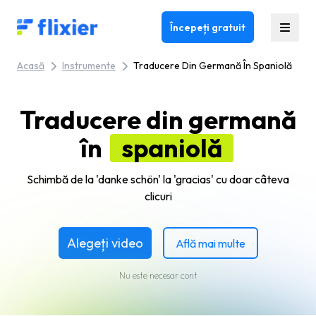
Flixier logo - Home
Începeți gratuit
Acasă
Instrumente
Traducere Din Germană În Spaniolă
Traducere din germană
în
spaniolă
Schimbă de la 'danke schön' la 'gracias' cu doar câteva
clicuri
Alegeți video
Află mai multe
Nu este necesar cont