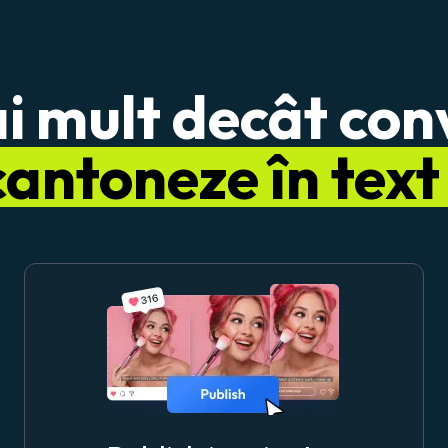
i mult decât conv
cantoneze în text