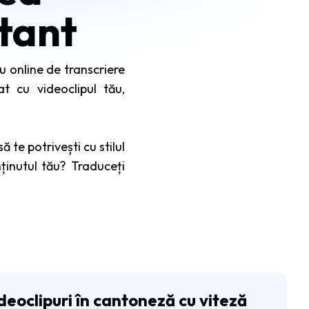
stant
u online de transcriere
t cu videoclipul tău,
 te potrivești cu stilul
nținutul tău? Traduceți
deoclipuri în cantoneză cu viteză