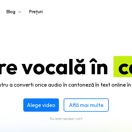
Blog
Prețuri
re vocală în
c
tru a converti orice audio în cantoneză în text online 
Alege video
Află mai multe
Nu este necesar cont