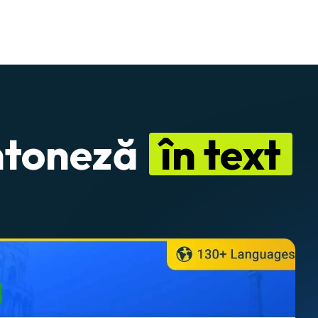
antoneză
în text