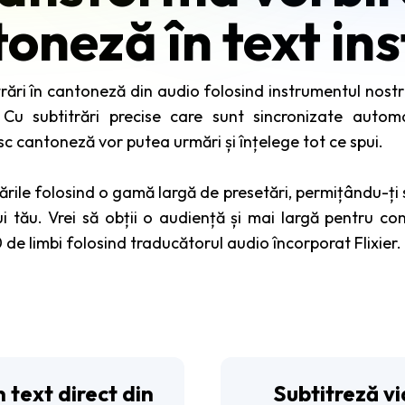
oneză în text in
ări în cantoneză din audio folosind instrumentul nostr
Cu subtitrări precise care sunt sincronizate automa
sc cantoneză vor putea urmări și înțelege tot ce spui.
rile folosind o gamă largă de presetări, permițându-ți să
lui tău. Vrei să obții o audiență și mai largă pentru co
0 de limbi folosind traducătorul audio încorporat Flixier.
 text direct din
Subtitreză vi