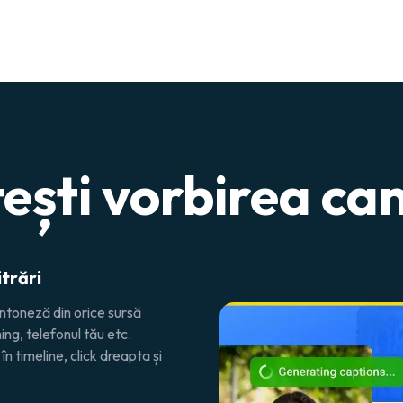
ești vorbirea c
itrări
antoneză din orice sursă
ng, telefonul tău etc.
n timeline, click dreapta și