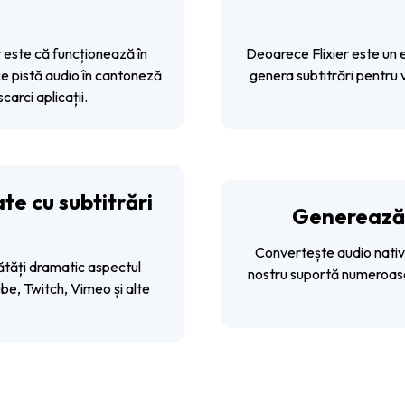
 este că funcționează în
Deoarece Flixier este un e
e pistă audio în cantoneză
genera subtitrări pentru 
carci aplicații.
ate cu subtitrări
Generează s
Convertește audio nativ î
ătăți dramatic aspectul
nostru suportă numeroase 
be, Twitch, Vimeo și alte