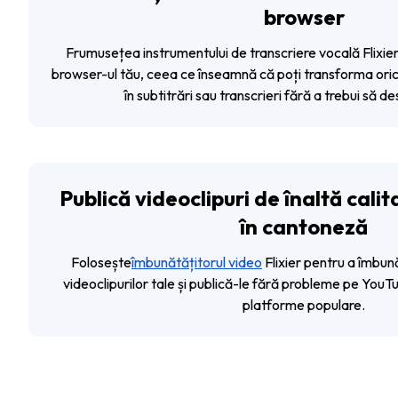
browser
Frumusețea instrumentului de transcriere vocală Flixier
browser-ul tău, ceea ce înseamnă că poți transforma oric
în subtitrări sau transcrieri fără a trebui să des
Publică videoclipuri de înaltă calit
în cantoneză
Folosește
îmbunătățitorul video
Flixier pentru a îmbun
videoclipurilor tale și publică-le fără probleme pe YouTu
platforme populare.