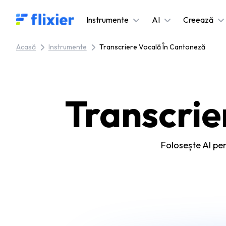
Flixier logo - Home
Instrumente
AI
Creează
Acasă
Instrumente
Transcriere Vocală În Cantoneză
Transcrie
Folosește AI pen