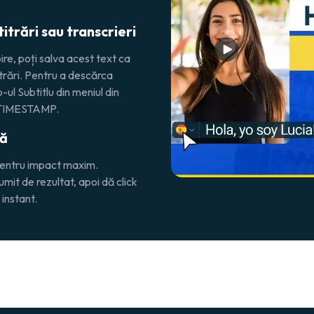
itrări sau transcrieri
ire, poți salva acest text ca
itrări. Pentru a descărca
-ul Subtitlu din meniul din
Ă TIMESTAMP.
tă
 pentru impact maxim.
mit de rezultat, apoi dă click
 instant.