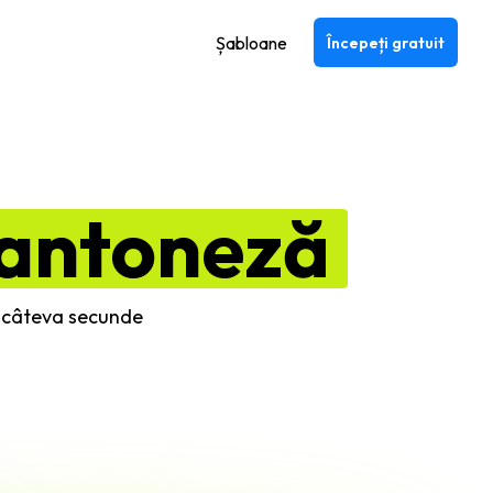
Șabloane
Începeți gratuit
antoneză
în câteva secunde