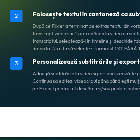
Folosește textul în cantoneză ca subt
2
După ce Flixier a terminat de extras textul din vorb
transcript video sau îl poți adăuga la video ca subt
transcriptul, selectează-l în timeline și deschide tab
dreapta. Nu uita să selectezi formatul TXT FĂR
Personalizează subtitrările și expor
3
Adaugă subtitrările la video și personalizează-le
Continuă să editezi videoclipul până când ești mulțu
pe Export pentru a-l descărca și/sau publica online