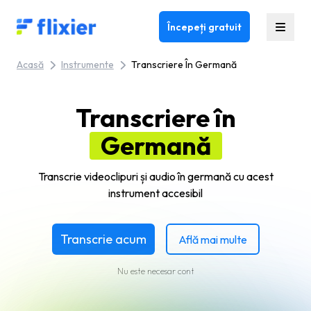
Flixier logo - Home
Începeți gratuit
Acasă
Instrumente
Transcriere În Germană
Transcriere în
Germană
Transcrie videoclipuri și audio în germană cu acest
instrument accesibil
Transcrie acum
Află mai multe
Nu este necesar cont