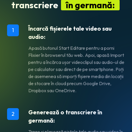
transcriere
în germană:
Încarcă fișierele tale video sau
1
audio:
Apasă butonul Start Editare pentru a porni
Flixier în browserul tău web. Apoi, apasă Import
pentru a încărca ușor videoclipul sau audio-ul de
pe calculator sau direct de pe smartphone. Poți
de asemenea să imporți fișiere media din locații
de stocare în cloud precum Google Drive,
Dropbox sau OneDrive.
Generează o transcriere în
2
germană:
Trage și plasează pistele tale audio sau video în