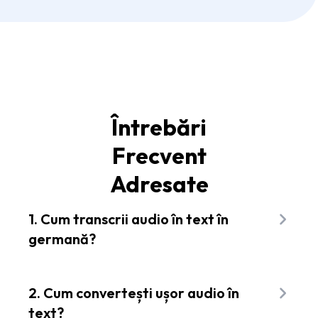
Întrebări
Frecvent
Adresate
1. Cum transcrii audio în text în
germană?
Este simplu să transcrii audio în text în germană
folosind Flixier! Tot ce trebuie să faci este să
2. Cum convertești ușor audio în
încarci fișierul audio în interfața intuitivă, să-l
text?