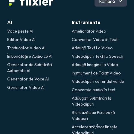
Română
AI
Instrumente
Voce peste AI
Ameliorator video
Editor Video AI
Convertor Video în Text
Traducător Video AI
Adaugă Text La Video
Îmbunătățire Audio cu AI
Videoclipuri Text to Speech
Generator de Subtitrări
Adaugă Imagine la Video
Automate AI
Instrument de Tăiat Video
Generator de Voce AI
Videoclipuri cu fundal verde
Generator Video AI
Conversie audio în text
Adăugați Subtitrări la
Videoclipuri
Blurează sau Pixelează
Videouri
Accelerează/Încetinește
Videoclipuri