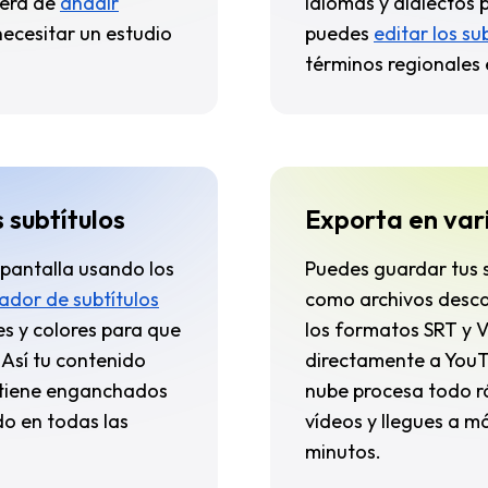
nera de
añadir
idiomas y dialectos 
necesitar un estudio
puedes
editar los su
términos regionales 
s subtítulos
Exporta en var
 pantalla usando los
Puedes guardar tus s
ador de subtítulos
como archivos desca
tes y colores para que
los formatos SRT y 
 Así tu contenido
directamente a YouT
ntiene enganchados
nube procesa todo r
o en todas las
vídeos y llegues a m
minutos.