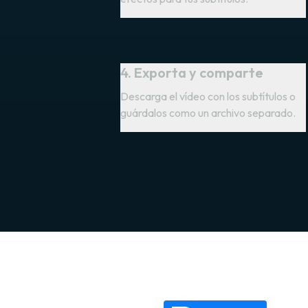
4. Exporta y comparte
Descarga el vídeo con los subtítulos o
guárdalos como un archivo separado.