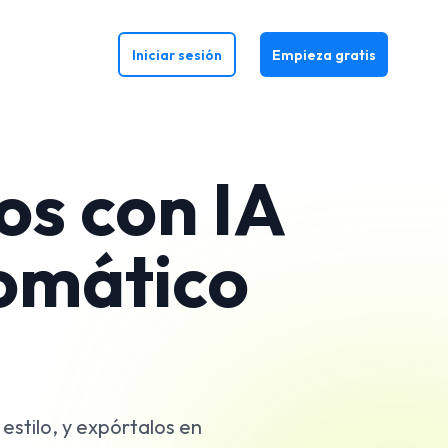
Iniciar sesión
Empieza gratis
os con IA
tomático
estilo, y expórtalos en