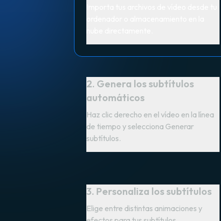
Importa tus archivos de vídeo desde tu
ordenador o almacenamiento en la
nube directamente.
2. Genera los subtítulos
automáticos
Haz clic derecho en el vídeo en la línea
de tiempo y selecciona Generar
subtítulos.
3. Personaliza los subtítulos
Elige entre distintas animaciones y
efectos para tus subtítulos.