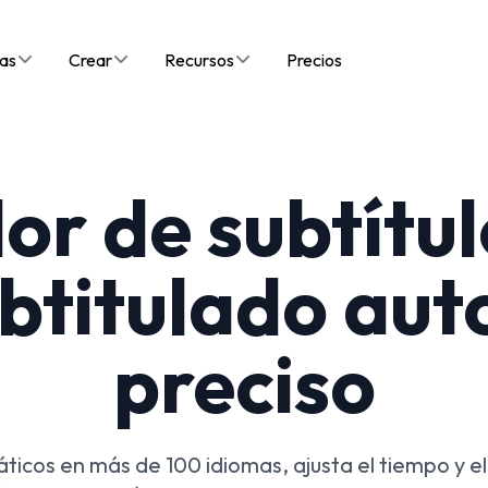
as
Crear
Recursos
Precios
r de subtítul
btitulado au
preciso
ticos en más de 100 idiomas, ajusta el tiempo y el 