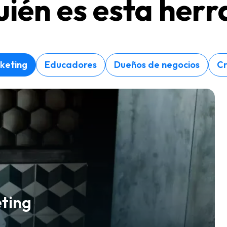
uién es esta her
keting
Educadores
Dueños de negocios
Cr
eting