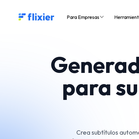
Flixier logo - Home
Para Empresas
Herramient
Generado
para su
Crea subtítulos automá