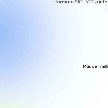
formato SRT, VTT o inte
s
Más de 1 mil