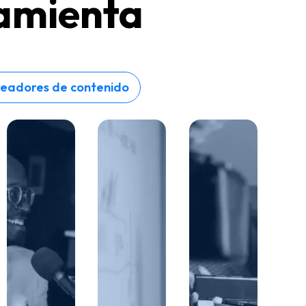
ramienta
eadores de contenido