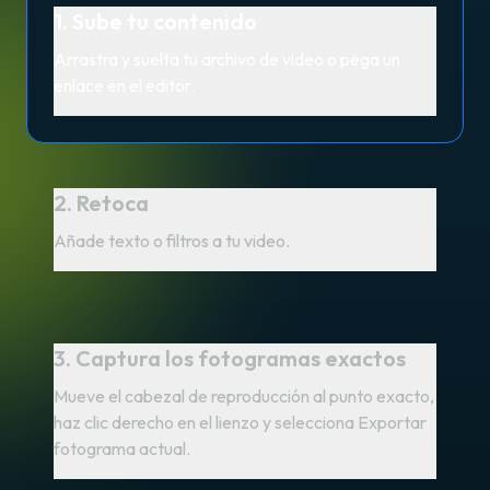
1. Sube tu contenido
Arrastra y suelta tu archivo de video o pega un
enlace en el editor.
2. Retoca
Añade texto o filtros a tu video.
3. Captura los fotogramas exactos
Mueve el cabezal de reproducción al punto exacto,
haz clic derecho en el lienzo y selecciona Exportar
fotograma actual.