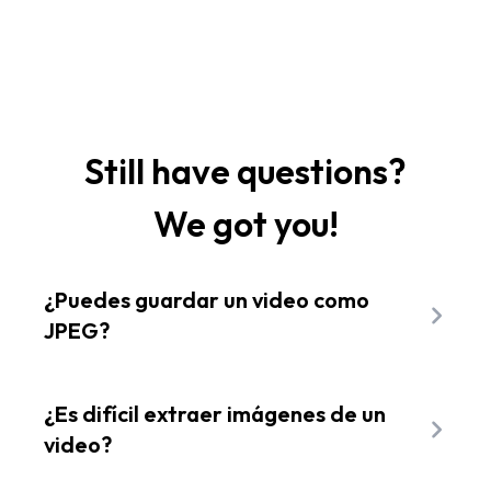
Still have questions?
We got you!
¿Puedes guardar un video como
JPEG?
No es posible guardar un video completo
como JPEG, pero Flixier te permite extraer
¿Es difícil extraer imágenes de un
cualquier fotograma y guardarlo como
video?
imagen PNG de alta calidad directamente