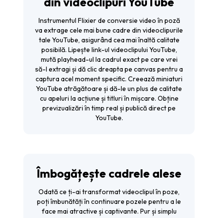
din videoclipuri YouTube
Instrumentul Flixier de conversie video în poză
va extrage cele mai bune cadre din videoclipurile
tale YouTube, asigurând cea mai înaltă calitate
posibilă. Lipește link-ul videoclipului YouTube,
mută playhead-ul la cadrul exact pe care vrei
să-l extragi și dă clic dreapta pe canvas pentru a
captura acel moment specific. Creează miniaturi
YouTube atrăgătoare și dă-le un plus de calitate
cu apeluri la acțiune și titluri în mișcare. Obține
previzualizări în timp real și publică direct pe
YouTube.
Îmbogățește cadrele alese
Odată ce ți-ai transformat videoclipul în poze,
poți îmbunătăți în continuare pozele pentru a le
face mai atractive și captivante. Pur și simplu