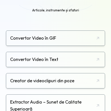
în alte proiecte digitale. Poți de asemenea să
editezi pozele și să adaugi tranziții, text sau alte
Articole, instrumente și sfaturi
animații. Poți chiar să transformi pozele tale în
GIF-uri și să le distribui direct pe Instagram,
TikTok sau Facebook. Gata să încerci?
Convertor Video în GIF
Convertor Video în Text
Creator de videoclipuri din poze
Extractor Audio – Sunet de Calitate
Superioară