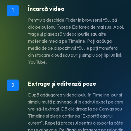
Încarcă video
1
Pentru a deschide Flixier în browserul tău, dă
clic pe butonul
Începe Editarea
de mai sus. Apoi,
trage și plasează videoclipurile sau alte
materiale media pe Timeline. Poți adăuga
media de pe dispozitivul tău, le poți transfera
din stocare cloud sau pur și simplu poți lipi un link
YouTube.
Extrage și editează poze
2
După adăugarea videoclipului în Timeline, pur și
simplu mută playhead-ul la cadrul exact pe care
vrei să-l extragi. Dă clic dreapta pe Canvas sau
Timeline și alege opțiunea "Exportă cadrul
curent". Repetă procesul pentru a exporta câte
poze ai nevoie. Pe lângă extragerea pozelor din