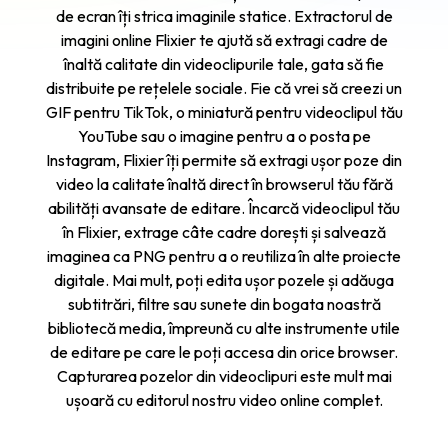
de ecran îți strica imaginile statice. Extractorul de
imagini online Flixier te ajută să extragi cadre de
înaltă calitate din videoclipurile tale, gata să fie
distribuite pe rețelele sociale. Fie că vrei să creezi un
GIF pentru TikTok, o miniatură pentru videoclipul tău
YouTube sau o imagine pentru a o posta pe
Instagram, Flixier îți permite să extragi ușor poze din
video la calitate înaltă direct în browserul tău fără
abilități avansate de editare. Încarcă videoclipul tău
în Flixier, extrage câte cadre dorești și salvează
imaginea ca PNG pentru a o reutiliza în alte proiecte
digitale. Mai mult, poți edita ușor pozele și adăuga
subtitrări, filtre sau sunete din bogata noastră
bibliotecă media, împreună cu alte instrumente utile
de editare pe care le poți accesa din orice browser.
Capturarea pozelor din videoclipuri este mult mai
ușoară cu editorul nostru video online complet.