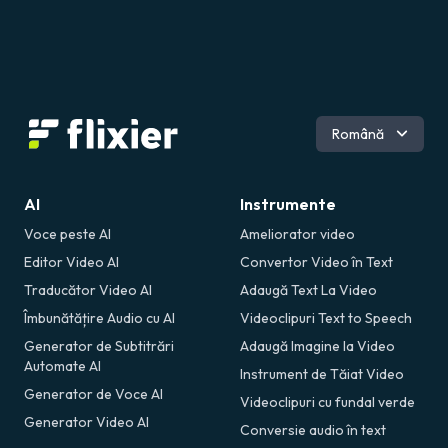
Engleză
Română
Italiană
Spaniolă
Germană
AI
Instrumente
Portugheză
Voce peste AI
Ameliorator video
Franceză
Editor Video AI
Convertor Video în Text
Traducător Video AI
Adaugă Text La Video
Îmbunătățire Audio cu AI
Videoclipuri Text to Speech
Generator de Subtitrări
Adaugă Imagine la Video
Automate AI
Instrument de Tăiat Video
Generator de Voce AI
Videoclipuri cu fundal verde
Generator Video AI
Conversie audio în text