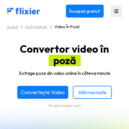
Flixier logo - Home
Începeți gratuit
Acasă
Instrumente
Video În Poză
Convertor video în
poză
Extrage poze din video online în câteva minute
Convertește Video
Află mai multe
Nu este necesar cont