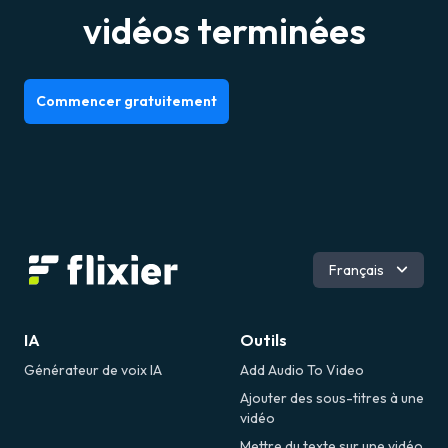
vidéos terminées
Commencer gratuitement
Anglais
Français
Portugais
Espagnol
Allemand
IA
Outils
Română
Générateur de voix IA
Add Audio To Video
Ajouter des sous-titres à une
vidéo
Mettre du texte sur une vidéo