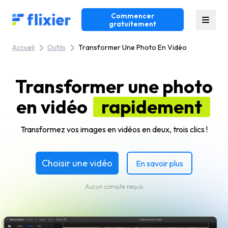
Commencer
Flixier logo - Home
gratuitement
Accueil
Outils
Transformer Une Photo En Vidéo
Transformer une photo
en vidéo
rapidement
Transformez vos images en vidéos en deux, trois clics !
Choisir une vidéo
En savoir plus
Aucun compte requis