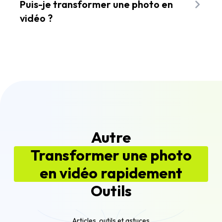
Puis-je transformer une photo en
séquence d'images PNG (ainsi que d'autres
vidéo ?
formats d'image) en une vidéo MP4.
Vous pouvez transformer une photo en video. Si
vous ne voulez pas que la vidéo soit trop
statique, vous pouvez utiliser un outil comme
Flixier afin d'ajouter du texte ou des graphiques
animés. Ajoutez un effet panoramique autour de
votre image en utilisant des repères d'animation.
Autre
Transformer une photo
en vidéo rapidement
Outils
Articles, outils et astuces