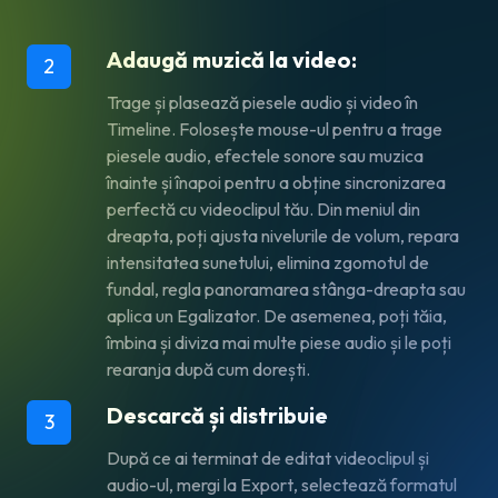
Adaugă muzică la video:
2
Trage și plasează piesele audio și video în
Timeline. Folosește mouse-ul pentru a trage
piesele audio, efectele sonore sau muzica
înainte și înapoi pentru a obține sincronizarea
perfectă cu videoclipul tău. Din meniul din
dreapta, poți ajusta nivelurile de volum, repara
intensitatea sunetului, elimina zgomotul de
fundal, regla panoramarea stânga-dreapta sau
aplica un Egalizator. De asemenea, poți tăia,
îmbina și diviza mai multe piese audio și le poți
rearanja după cum dorești.
Descarcă și distribuie
3
După ce ai terminat de editat videoclipul și
audio-ul, mergi la
Export
, selectează formatul