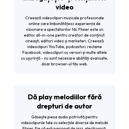
video
Creează videoclipuri muzicale profesionale
online care îmbunătățesc experiența de
vizionare a spectatorilor tăi. Flixier este un
editor all-in-one pentru creatori de conținut,
cineaști, editori video și marketeri. Creează
videoclipuri YouTube, podcasturi, reclame
Facebook, videoclipuri cu versuri și multe altele
cu ușurință - nu sunt necesare abilități avansate,
doar browser-ul tău web.
Dă play melodiilor fără
drepturi de autor
Găsește piesa audio potrivită pentru
videoclipurile tale cu selecțiile diverse de melodii
Flixier. Fie că ești pasionat de jazz, electronică,