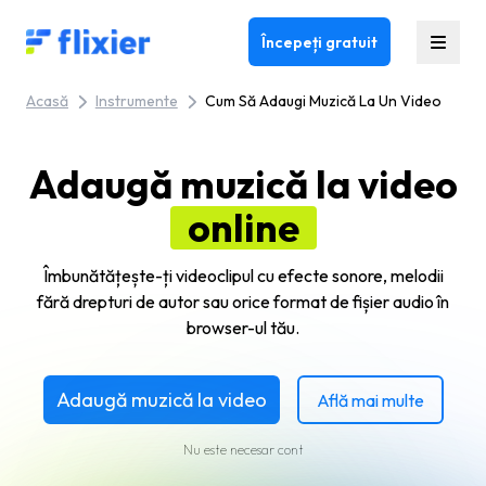
Flixier logo - Home
Începeți gratuit
Acasă
Instrumente
Cum Să Adaugi Muzică La Un Video
Adaugă muzică la video
online
Îmbunătățește-ți videoclipul cu efecte sonore, melodii
fără drepturi de autor sau orice format de fișier audio în
browser-ul tău.
Adaugă muzică la video
Află mai multe
Nu este necesar cont