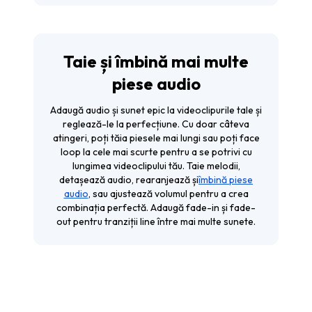
Taie și îmbină mai multe
piese audio
Adaugă audio și sunet epic la videoclipurile tale și
reglează-le la perfecțiune. Cu doar câteva
atingeri, poți tăia piesele mai lungi sau poți face
loop la cele mai scurte pentru a se potrivi cu
lungimea videoclipului tău. Taie melodii,
detașează audio, rearanjează și
îmbină piese
audio
, sau ajustează volumul pentru a crea
combinația perfectă. Adaugă fade-in și fade-
out pentru tranziții line între mai multe sunete.