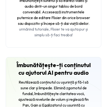
îmbunătățești sunetul și să editezi video și
audio dintr-un singur tablou de bord
convenabil. Accesează instrumentele
puternice de editare Flixier din orice browser
sau dispozitiv și începe să-ți dai viață ideilor.
urmărind tutoriale, Flixier te va ajuta pur și
simplu să-ți faci treaba!
Îmbunătățește-ți conținutul
cu ajutorul AI pentru audio
Reutilizează conținutul cu ușurință și fă-l să
sune clar și limpede. Elimină zgomotul de
fundal, îmbunătățește claritatea vocii,
ajustează nivelurile de volum și reglează fin
Pan, Gain și Egalizatorul cu ușurință cu