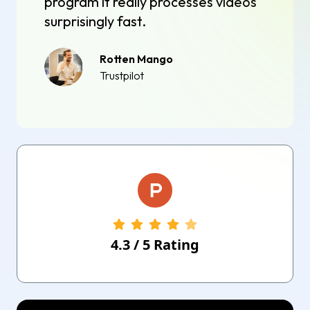
program it really processes videos
surprisingly fast.
Rotten Mango
Trustpilot
4.3
/
5
Rating