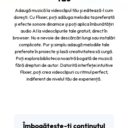
Adaugă muzică la videoclipul tău și editează-l cum
dorești. Cu Flixier, poți adăuga melodia ta preferată
și efecte sonore dinamice și poți aplica îmbunătățiri
audio AI la videoclipurile tale gratuit, direct în
browser. Nu e nevoie de descărcări lungi sau instalări
complicate. Pur și simplu adaugă melodiile tale
preferate în proiecte și lasă creativitatea să curgă.
Poți explora biblioteca noastră bogată de muzică
fără drepturi de autor. Datorită interfeței intuitive
Flixier, poți crea videoclipuri cu ritmul perfect,
indiferent de nivelul tău de experiență.
Îmbogățește-ți conținutul