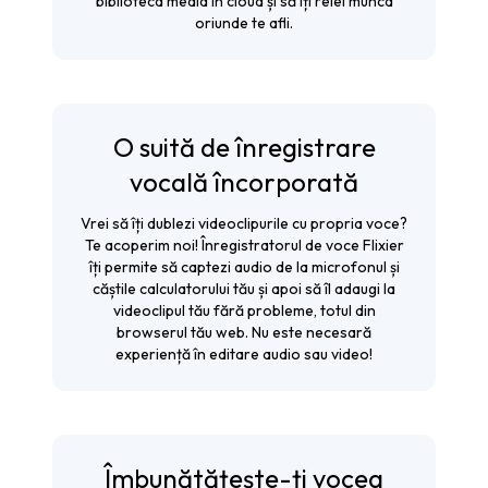
biblioteca media în cloud și să îți reiei munca
oriunde te afli.
O suită de înregistrare
vocală încorporată
Vrei să îți dublezi videoclipurile cu propria voce?
Te acoperim noi!
Înregistratorul de voce
Flixier
îți permite să captezi audio de la microfonul și
căștile calculatorului tău și apoi să îl adaugi la
videoclipul tău fără probleme, totul din
browserul tău web. Nu este necesară
experiență în editare audio sau video!
Îmbunătățește-ți vocea