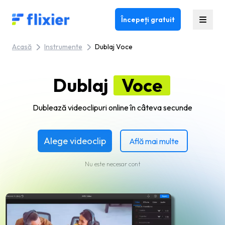
Flixier logo - Home
Începeți gratuit
Acasă
Instrumente
Dublaj Voce
Dublaj
Voce
Dublează videoclipuri online în câteva secunde
Alege videoclip
Află mai multe
Nu este necesar cont