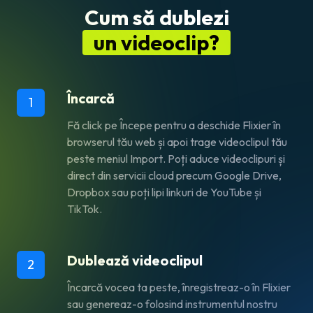
Cum să dublezi
un videoclip?
Încarcă
1
Fă click pe
Începe
pentru a deschide Flixier în
browserul tău web și apoi trage videoclipul tău
peste meniul
Import
. Poți aduce videoclipuri și
direct din servicii cloud precum Google Drive,
Dropbox sau poți lipi linkuri de YouTube și
TikTok.
Dublează videoclipul
2
Încarcă vocea ta peste, înregistreaz-o în Flixier
sau genereaz-o folosind instrumentul nostru