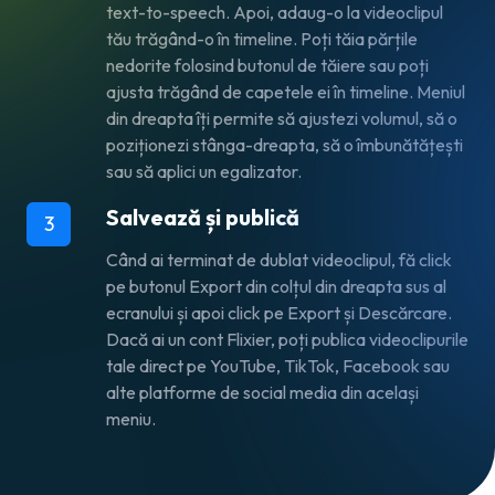
text-to-speech. Apoi, adaug-o la videoclipul
tău trăgând-o în timeline. Poți tăia părțile
nedorite folosind butonul de tăiere sau poți
ajusta trăgând de capetele ei în timeline. Meniul
din dreapta îți permite să ajustezi volumul, să o
poziționezi stânga-dreapta, să o îmbunătățești
sau să aplici un egalizator.
Salvează și publică
3
Când ai terminat de dublat videoclipul, fă click
pe butonul
Export
din colțul din dreapta sus al
ecranului și apoi click pe
Export și Descărcare
.
Dacă ai un cont Flixier, poți publica videoclipurile
tale direct pe YouTube, TikTok, Facebook sau
alte platforme de social media din același
meniu.