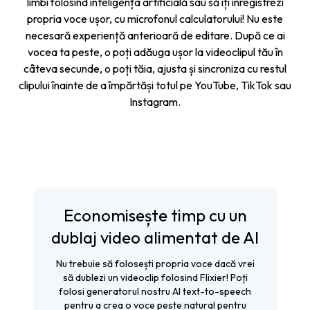
limbi folosind inteligența artificială sau să îți înregistrezi
propria voce ușor, cu microfonul calculatorului! Nu este
necesară experiență anterioară de editare. După ce ai
vocea ta peste, o poți adăuga ușor la videoclipul tău în
câteva secunde, o poți tăia, ajusta și sincroniza cu restul
clipului înainte de a împărtăși totul pe YouTube, TikTok sau
Instagram.
Economisește timp cu un
dublaj video alimentat de AI
Nu trebuie să folosești propria voce dacă vrei
să dublezi un videoclip folosind Flixier! Poți
folosi generatorul nostru AI text-to-speech
pentru a crea o voce peste natural pentru