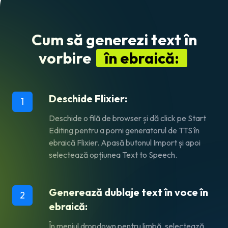
Cum să generezi text în
vorbire
în ebraică:
Deschide Flixier:
1
Deschide o filă de browser și dă click pe
Start
Editing
pentru a porni generatorul de TTS în
ebraică Flixier. Apasă butonul
Import
și apoi
selectează opțiunea
Text to Speech
.
Generează dublaje text în voce în
2
ebraică:
În meniul dropdown pentru limbă, selectează