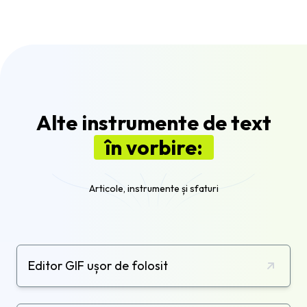
creezi cu Flixier și apoi să îl salvezi pe PC-ul tău.
Pur și simplu apasă butonul
Export
și selectează
opțiunea de export
Audio
, iar fișierul tău MP3 de
înaltă calitate va fi gata de descărcare în cel mai
scurt timp.
Alte instrumente de text
în vorbire:
Articole, instrumente și sfaturi
Editor GIF ușor de folosit