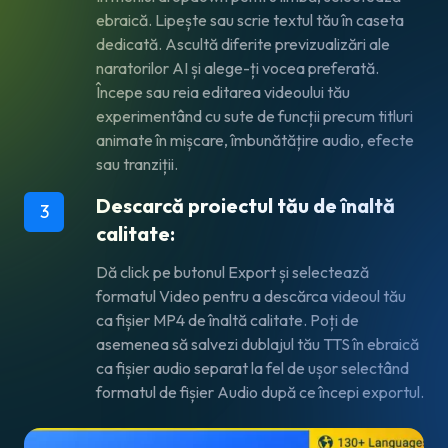
ebraică. Lipește sau scrie textul tău în caseta
dedicată. Ascultă diferite previzualizări ale
naratorilor AI și alege-ți vocea preferată.
Începe sau reia editarea videoului tău
experimentând cu sute de funcții precum titluri
animate în mișcare, îmbunătățire audio, efecte
sau tranziții.
Descarcă proiectul tău de înaltă
3
calitate:
Dă click pe butonul
Export
și selectează
formatul
Video
pentru a descărca videoul tău
ca fișier MP4 de înaltă calitate. Poți de
asemenea să salvezi dublajul tău TTS în ebraică
ca fișier audio separat la fel de ușor selectând
formatul de fișier
Audio
după ce începi exportul.