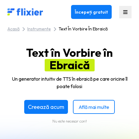
Flixier logo - Home
Începeți gratuit
Acasă
Instrumente
Text În Vorbire În Ebraică
Text în Vorbire în
Ebraică
Un generator intuitiv de TTS în ebraică pe care oricine îl
poate folosi
Creează acum
Află mai multe
Nu este necesar cont