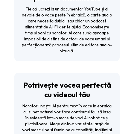
Fie că lucrezi la un documentar YouTube și ai
nevoie de o voce peste în ebraică, o carte audio
care necesită dublaj, sau chiar un podcast
alimentat de AI, Flixier te ajută. Economisește
timp și bani cu naratori AI care sună aproape
imposibil de distins de actorii de voce umani și
perfecționează procesul ultim de editare audio-
vizuală.
Potrivește vocea perfectă
cu videoul tău
Naratorii noștri AI pentru text în voce în ebraică
cu sunet natural vor face conținutul tău să iasă
în evidență într-o mare de voci AI robotice și
plictisitoare. Alege dintr-o varietate largă de
voci masculine și feminine cu tonalități, înălțimi și