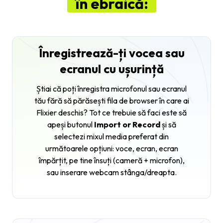
în ebraică:
Înregistrează-ți vocea sau
ecranul cu ușurință
Știai că poți înregistra microfonul sau ecranul
tău fără să părăsești fila de browser în care ai
Flixier deschis? Tot ce trebuie să faci este să
apeși butonul
Import or Record
și să
selectezi mixul media preferat din
următoarele opțiuni:
voce, ecran, ecran
împărțit, pe tine însuți (cameră + microfon),
sau
inserare webcam stânga/dreapta.