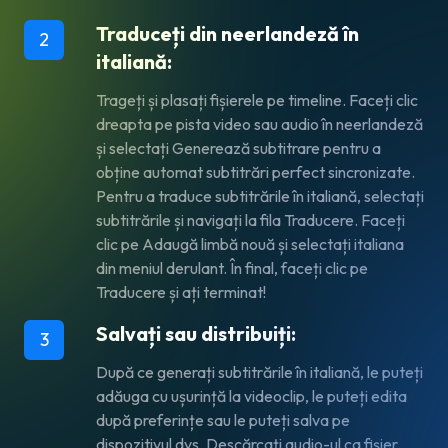
Traduceți din neerlandeză în
2
italiană:
Trageți și plasați fișierele pe timeline. Faceți clic
dreapta pe pista video sau audio în neerlandeză
și selectați Generează subtitrare pentru a
obține automat subtitrări perfect sincronizate.
Pentru a traduce subtitrările în italiană, selectați
subtitrările și navigați la fila Traducere. Faceți
clic pe Adaugă limbă nouă și selectați italiana
din meniul derulant. În final, faceți clic pe
Traducere și ați terminat!
Salvați sau distribuiți:
3
După ce generați subtitrările în italiană, le puteți
adăuga cu ușurință la videoclip, le puteți edita
după preferințe sau le puteți salva pe
dispozitivul dvs. Descărcați audio-ul ca fișier