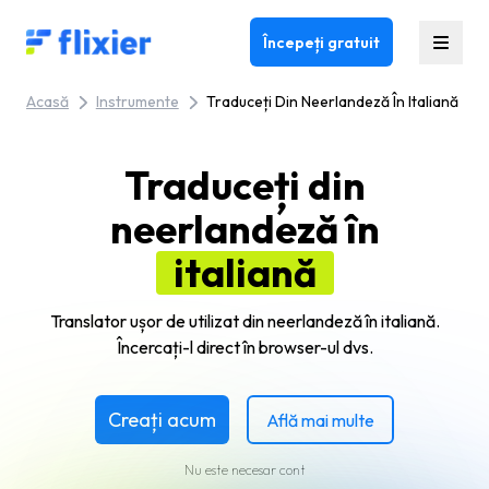
Flixier logo - Home
Începeți gratuit
Acasă
Instrumente
Traduceți Din Neerlandeză În Italiană
Traduceți din
neerlandeză în
italiană
Translator ușor de utilizat din neerlandeză în italiană.
Încercați-l direct în browser-ul dvs.
Creați acum
Află mai multe
Nu este necesar cont