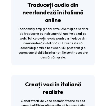
Traduceți audio din
neerlandeză în italiană
online
Economisiți timp și bani altfel cheltuiți pe servicii
de traducere cu instrumentul nostru bazat pe
web. Tot ce aveți nevoie pentru a traduce din
neerlandeză în italiană cu Flixier este să
deschideți o filă a browser-ului preferat și o
conexiune stabilă la internet. Nu sunt necesare
descărcări grele.
Creați voci în italiană
realiste
Generatorul de voce asemănătoare cu cea
umană al Flixier vă permite să traduceți din