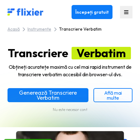
Flixier logo - Home
Începeți gratuit
Acasă
Instrumente
Transcriere Verbatim
Transcriere
Verbatim
Obțineți acuratețe maximă cu cel mai rapid instrument de
transcriere verbatim accesibil din browser-ul dvs.
Generează Transcriere
Află mai
Verbatim
multe
Nu este necesar cont