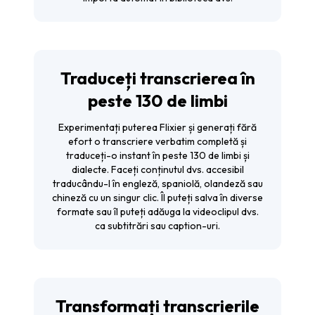
Traduceți transcrierea în
peste 130 de limbi
Experimentați puterea Flixier și generați fără
efort o transcriere verbatim completă și
traduceți-o instant în peste 130 de limbi și
dialecte. Faceți conținutul dvs. accesibil
traducându-l în engleză, spaniolă, olandeză sau
chineză cu un singur clic. Îl puteți salva în diverse
formate sau îl puteți adăuga la videoclipul dvs.
ca subtitrări sau caption-uri.
Transformați transcrierile