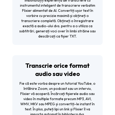
Îmbunătățiți experiența de transcriere cu
instrumentul inteligent de transcriere verbatim
Flixier alimentat de AI. Convertiți ușor text în
vorbire cu precizie maximă și obțineți o
transcriere completă. Obțineți o înregistrare
exactă a audio-ului dvs. pentru a o utiliza ca
subtitrări, generați voci over în limbi străine sau
descărcați ca fișier TXT.
Transcrie orice format
audio sau video
Fie că este vorba despre un tutorial YouTube, o
întâlnire Zoom, un podcast sau un interviu,
Flixier vă acoperă. Încărcați fișierele audio sau
video în multiple formate precum MP3, AVI,
WMV, MKV sau MPEG și convertiți-le instant în
text. În plus, puteți lipi un link și Flixier îl va
importa automat în biblioteca dvs.