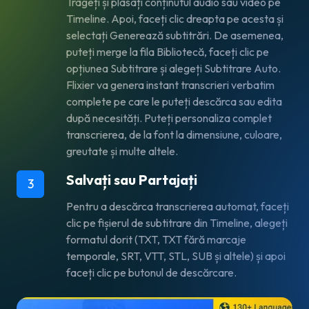
Trageți și plasați conținutul audio sau video pe
Timeline. Apoi, faceți clic dreapta pe acesta și
selectați Generează subtitrări. De asemenea,
puteți merge la fila Bibliotecă, faceți clic pe
opțiunea Subtitrare și alegeți Subtitrare Auto.
Flixier va genera instant transcrieri verbatim
complete pe care le puteți descărca sau edita
după necesități. Puteți personaliza complet
transcrierea, de la font la dimensiune, culoare,
greutate și multe altele.
Salvați sau Partajați
3
Pentru a descărca transcrierea automat, faceți
clic pe fișierul de subtitrare din Timeline, alegeți
formatul dorit (TXT, TXT fără marcaje
temporale, SRT, VTT, STL, SUB și altele) și apoi
faceți clic pe butonul de descărcare.