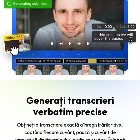
Generați transcrieri
verbatim precise
Obțineți o transcriere exactă a înregistrărilor dvs.,
captând fiecare cuvânt, pauză și cuvânt de
umplutură din fișierele dvs. audio sau video. În loc să