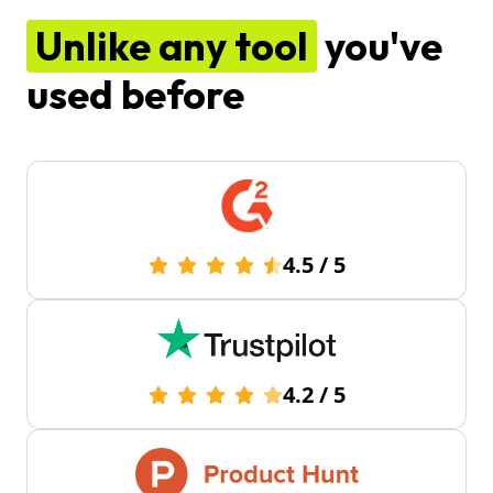
Unlike any tool
you've
used before
4.5
/
5
4.2
/
5