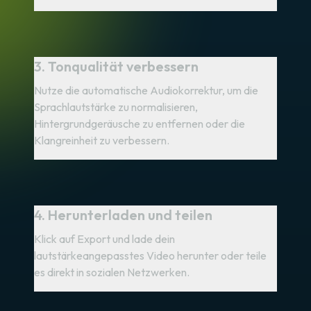
3. Tonqualität verbessern
Nutze die automatische Audiokorrektur, um die
Sprachlautstärke zu normalisieren,
Hintergrundgeräusche zu entfernen oder die
Klangreinheit zu verbessern.
4. Herunterladen und teilen
Klick auf Export und lade dein
lautstärkeangepasstes Video herunter oder teile
es direkt in sozialen Netzwerken.