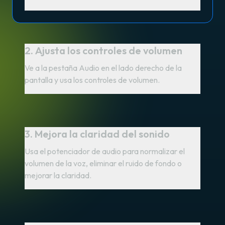
2. Ajusta los controles de volumen
Ve a la pestaña Audio en el lado derecho de la
pantalla y usa los controles de volumen.
3. Mejora la claridad del sonido
Usa el potenciador de audio para normalizar el
volumen de la voz, eliminar el ruido de fondo o
mejorar la claridad.