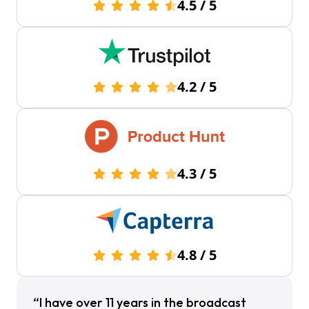
4.5
/
5
4.2
/
5
4.3
/
5
4.8
/
5
“I have over 11 years in the broadcast