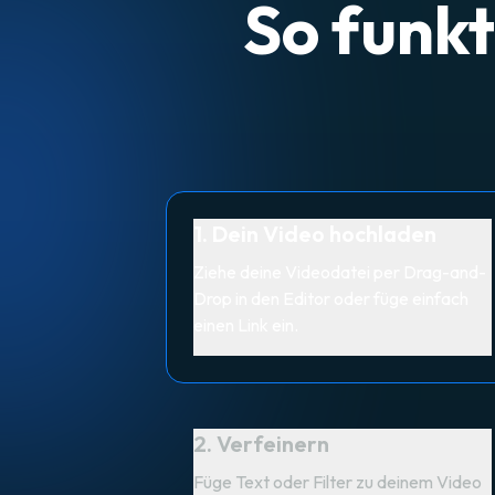
So funkt
1. Dein Video hochladen
Ziehe deine Videodatei per Drag-and-
Drop in den Editor oder füge einfach
einen Link ein.
2. Verfeinern
Füge Text oder Filter zu deinem Video