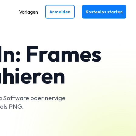
Vorlagen
Anmelden
Kostenlos starten
ln: Frames
ahieren
a Software oder nervige
 als PNG.