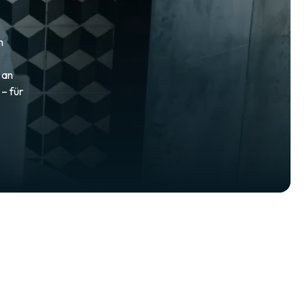
n
 an
 – für