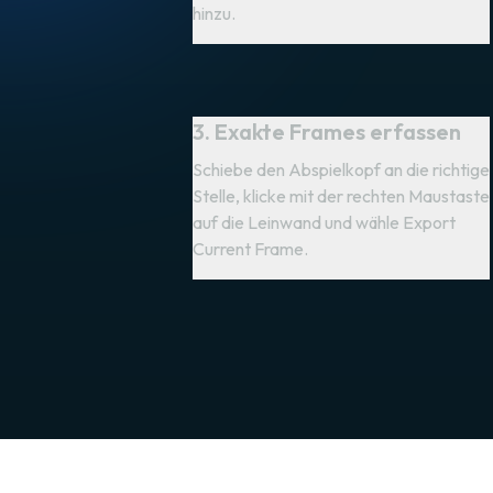
hinzu.
3. Exakte Frames erfassen
Schiebe den Abspielkopf an die richtige
Stelle, klicke mit der rechten Maustaste
auf die Leinwand und wähle Export
Current Frame.