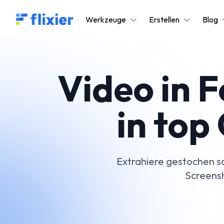
Flixier logo - Home
Werkzeuge
Erstellen
Blog
Video in 
in top
Extrahiere gestochen s
Screensh