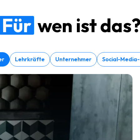
Für
wen ist das
er
Lehrkräfte
Unternehmer
Social-Media