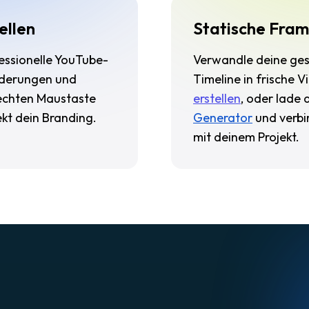
ellen
Statische Fram
essionelle YouTube-
Verwandle deine gesp
rderungen und
Timeline in frische V
 rechten Maustaste
erstellen
, oder lade 
ekt dein Branding.
Generator
und verbi
mit deinem Projekt.