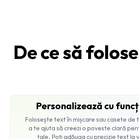
De ce să foloseș
Personalizează cu funcți
Folosește text în mișcare sau casete de 
a te ajuta să creezi o poveste clară pent
tale. Poți adăuga cu precizie text la v