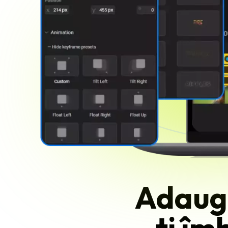
Adaugă
ți îm