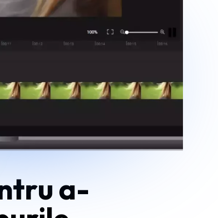
ntru a-
purile