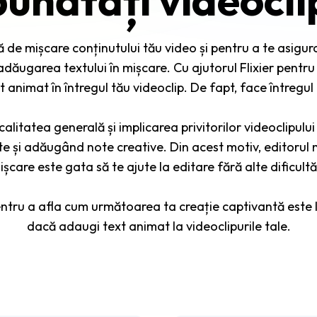
de mișcare conținutului tău video și pentru a te asigur
 adăugarea textului în mișcare. Cu ajutorul Flixier pentr
t animat în întregul tău videoclip. De fapt, face întregu
 calitatea generală și implicarea privitorilor videoclipul
 și adăugând note creative. Din acest motiv, editorul n
ișcare este gata să te ajute la editare fără alte dificultăț
entru a afla cum următoarea ta creație captivantă este la
dacă adaugi text animat la videoclipurile tale.