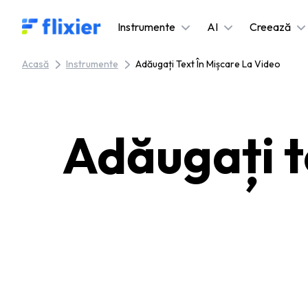
Flixier logo - Home
Instrumente
AI
Creează
Acasă
Instrumente
Adăugați Text În Mișcare La Video
Adăugați te