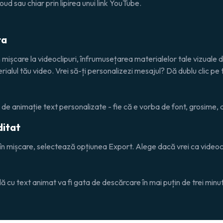
ud sau chiar prin lipirea unui link YouTube.
ta
 mișcare la videoclipuri, înfrumusețarea materialelor tale vizuale de
erialul tău video. Vrei să-ți personalizezi mesajul? Dă dublu clic pe
de animație text personalizate - fie că e vorba de font, grosime, al
ditat
l în mișcare, selectează opțiunea Export. Alege dacă vrei ca videoc
lă cu text animat va fi gata de descărcare în mai puțin de trei minu