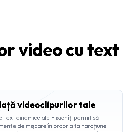
tor video cu text
ață videoclipurilor tale
text dinamice ale Flixier îți permit să
mente de mișcare în propria ta narațiune