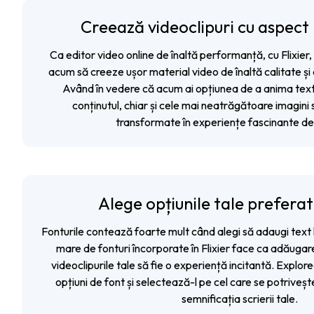
Creează videoclipuri cu aspect
Ca
editor video online
de înaltă performanță, cu Flixier,
acum să creeze ușor material video de înaltă calitate și 
Având în vedere că acum ai opțiunea de a anima text 
conținutul, chiar și cele mai neatrăgătoare imagini 
transformate în experiențe fascinante de
Alege opțiunile tale prefera
Fonturile contează foarte mult când alegi să adaugi text l
mare de fonturi încorporate în Flixier face ca adăugare
videoclipurile tale să fie o experiență incitantă. Explor
opțiuni de font și selectează-l pe cel care se potrivește
semnificația scrierii tale.