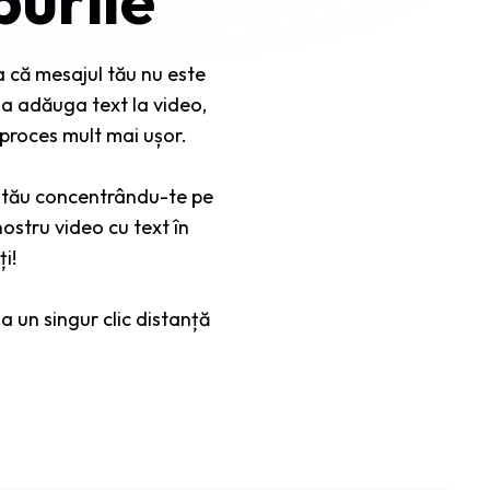
a că mesajul tău nu este
u a adăuga text la video,
l proces mult mai ușor.
ui tău concentrându-te pe
ostru video cu text în
i!
 un singur clic distanță