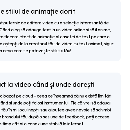
e stilul de animație dorit
nt puternic de editare video cu o selecție interesantă de
Când aleg să adauge text la un video online și să îl anime,
iza fiecare efect de animație al casetei de text pe care o
e aștepți de la creatorul tău de video cu text animat, sigur
 ceva care se potrivește stilului tău!
t la video când și unde dorești
deo bazat pe cloud - ceea ce înseamnă că nu există limitări
nd și unde poți folosi instrumentul. Fie că vrei să adaugi
 tău în mijlocul nopții sau ai putea avea nevoie să schimbi
le brandului tău după o sesiune de feedback, poți accesa
a timp cât ai o conexiune stabilă la internet.