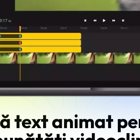
 text animat pe
bunătăți videocli