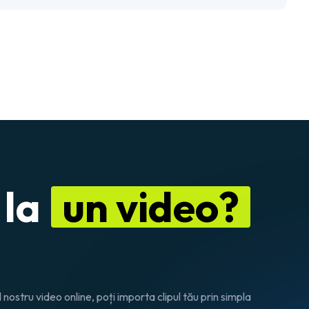
 la
un video?
 nostru video online, poți importa clipul tău prin simpla