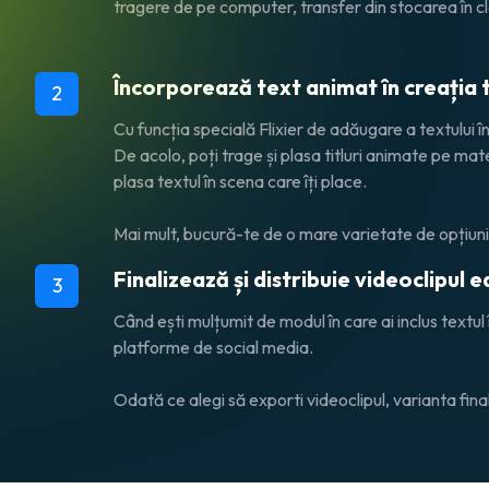
tragere de pe computer, transfer din stocarea în clo
Încorporează text animat în creația 
2
Cu funcția specială Flixier de adăugare a textului în
De acolo, poți trage și plasa titluri animate pe mat
plasa textul în scena care îți place.
Mai mult, bucură-te de o mare varietate de opțiuni 
Finalizează și distribuie videoclipul e
3
Când ești mulțumit de modul în care ai inclus textu
platforme de social media.
Odată ce alegi să exporti videoclipul, varianta fina