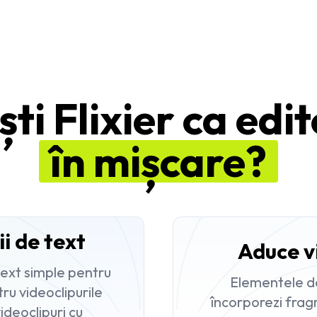
ti Flixier ca edi
în mișcare?
i de text
Aduce vi
text simple pentru
Elementele de 
ru videoclipurile
încorporezi frag
ideoclipuri cu