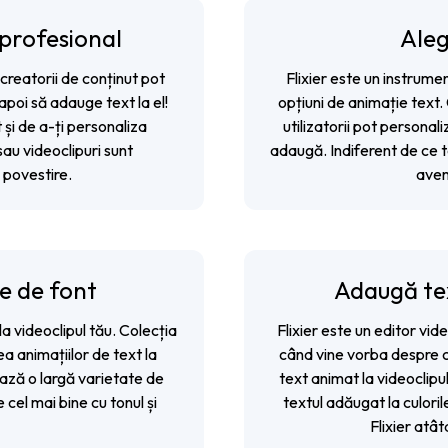
 profesional
Aleg
 creatorii de conținut pot
Flixier este un instrume
apoi să adauge text la el!
opțiuni de animație text. 
și de a-ți personaliza
utilizatorii pot personal
sau videoclipuri sunt
adaugă. Indiferent de ce t
 povestire.
avem
te de font
Adaugă tex
a videoclipul tău. Colecția
Flixier este un editor vi
a animațiilor de text la
când vine vorba despre câ
ează o largă varietate de
text animat la videoclipul
 cel mai bine cu tonul și
textul adăugat la culori
Flixier atât