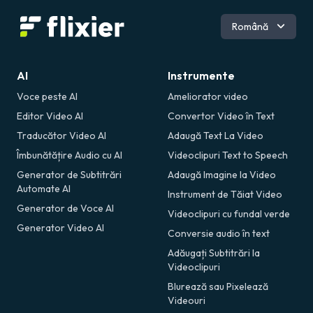
Engleză
Română
AI
Instrumente
Voce peste AI
Ameliorator video
Editor Video AI
Convertor Video în Text
Traducător Video AI
Adaugă Text La Video
Îmbunătățire Audio cu AI
Videoclipuri Text to Speech
Generator de Subtitrări
Adaugă Imagine la Video
Automate AI
Instrument de Tăiat Video
Generator de Voce AI
Videoclipuri cu fundal verde
Generator Video AI
Conversie audio în text
Adăugați Subtitrări la
Videoclipuri
Blurează sau Pixelează
Videouri