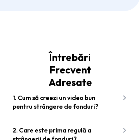
Întrebări
Frecvent
Adresate
1. Cum să creezi un video bun
pentru strângere de fonduri?
Creează conținut cu impact care transmite clar
un mesaj și toate detaliile pe care un donator sau
2. Care este prima regulă a
sponsor trebuie să le știe. Folosește puterea
strângerii de fonduri?