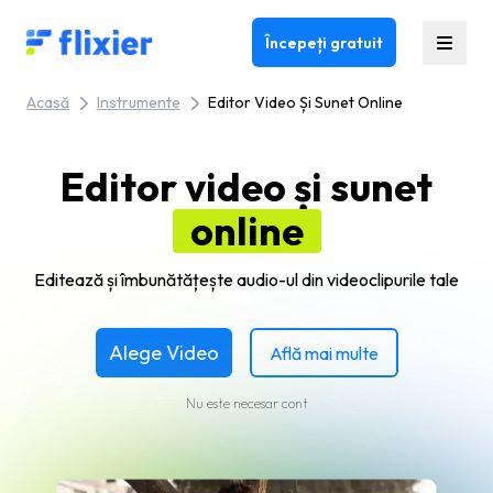
Flixier logo - Home
Începeți gratuit
Acasă
Instrumente
Editor Video Și Sunet Online
Editor video și sunet
online
Editează și îmbunătățește audio-ul din videoclipurile tale
Alege Video
Află mai multe
Nu este necesar cont