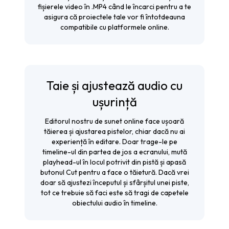
fișierele video în .MP4 când le încarci pentru a te
asigura că proiectele tale vor fi întotdeauna
compatibile cu platformele online.
Taie și ajustează audio cu
ușurință
Editorul nostru de sunet online face ușoară
tăierea și ajustarea pistelor, chiar dacă nu ai
experiență în editare. Doar trage-le pe
timeline-ul din partea de jos a ecranului, mută
playhead-ul în locul potrivit din pistă și apasă
butonul
Cut
pentru a face o tăietură. Dacă vrei
doar să ajustezi începutul și sfârșitul unei piste,
tot ce trebuie să faci este să tragi de capetele
obiectului audio în timeline.