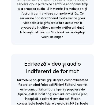
servere cloud puternice pentru a economisi timp
și a procesa audio-ul în minute. Nu trebuie să-ți
faci griji pentru viteza computerului tău. Cu
serverele noastre făcând toată munca grea,
videoclipurile și fișierele tale audio vor fi
procesate în câteva minute indiferent dacă
folosești cel mai nou Macbook sau un laptop
vechi de buget.
Editează video și audio
indiferent de format
Nu trebuie să-ți faci griji despre compatibilitatea
fișierelor când folosești Flixier! Editorul nostru
este compatibil cu toate tipurile populare de
fișiere, astfel încât poți să-ți aduci fișierele și să
începi să le editezi cum dorești. Flixier
convertește toate fișierele audio în .MP3 și toate