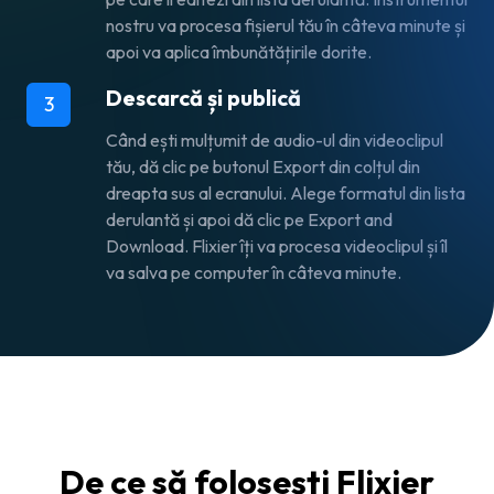
nostru va procesa fișierul tău în câteva minute și
apoi va aplica îmbunătățirile dorite.
Descarcă și publică
3
Când ești mulțumit de audio-ul din videoclipul
tău, dă clic pe butonul
Export
din colțul din
dreapta sus al ecranului. Alege formatul din lista
derulantă și apoi dă clic pe
Export and
Download
. Flixier îți va procesa videoclipul și îl
va salva pe computer în câteva minute.
De ce să folosești Flixier