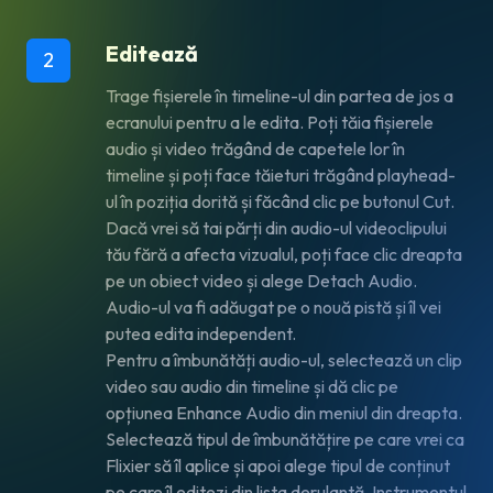
Editează
2
Trage fișierele în timeline-ul din partea de jos a
ecranului pentru a le edita. Poți tăia fișierele
audio și video trăgând de capetele lor în
timeline și poți face tăieturi trăgând playhead-
ul în poziția dorită și făcând clic pe butonul
Cut
.
Dacă vrei să tai părți din audio-ul videoclipului
tău fără a afecta vizualul, poți face clic dreapta
pe un obiect video și alege
Detach Audio
.
Audio-ul va fi adăugat pe o nouă pistă și îl vei
putea edita independent.
Pentru a îmbunătăți audio-ul, selectează un clip
video sau audio din timeline și dă clic pe
opțiunea
Enhance Audio
din meniul din dreapta.
Selectează tipul de îmbunătățire pe care vrei ca
Flixier să îl aplice și apoi alege tipul de conținut
pe care îl editezi din lista derulantă. Instrumentul