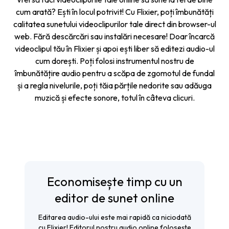
cum arată? Ești în locul potrivit! Cu Flixier, poți îmbunătăți
calitatea sunetului videoclipurilor tale direct din browser-ul
web. Fără descărcări sau instalări necesare! Doar încarcă
videoclipul tău în Flixier și apoi ești liber să editezi audio-ul
cum dorești. Poți folosi instrumentul nostru de
îmbunătățire audio
pentru a scăpa de zgomotul de fundal
și a regla nivelurile, poți tăia părțile nedorite sau adăuga
muzică și efecte sonore, totul în câteva clicuri.
Economisește timp cu un
editor de sunet online
Editarea audio-ului este mai rapidă ca niciodată
cu Flixier! Editorul nostru audio online folosește