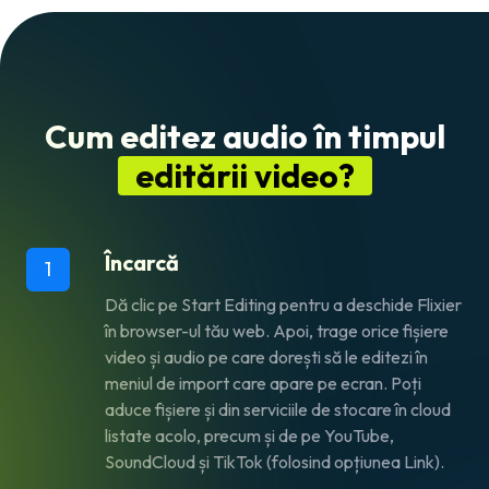
Cum editez audio în timpul
editării video?
Încarcă
1
Dă clic pe
Start Editing
pentru a deschide Flixier
în browser-ul tău web. Apoi, trage orice fișiere
video și audio pe care dorești să le editezi în
meniul de import care apare pe ecran. Poți
aduce fișiere și din serviciile de stocare în cloud
listate acolo, precum și de pe YouTube,
SoundCloud și TikTok (folosind opțiunea
Link
).