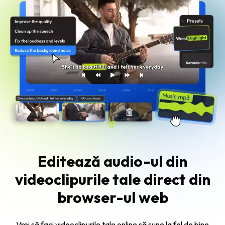
Editează audio-ul din
videoclipurile tale direct din
browser-ul web
Vrei să faci videoclipurile tale online să sune la fel de bine