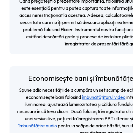
Când pregătești o prezentare importantă, folosirea unui
este esențială pentru a putea captura toate informațiile,
acces nerestricționat la acestea. Adesea, calculatoarel
securitate care nu îți permit să descarci aplicații exter
problemă folosind Flixier. Instrumentul nostru funcțion
evitând descărcări grele și procese de instalare plicti
înregistrator de prezentări fără gri
Economisește bani și îmbunătățeș
Spune adio necesității de a cumpăra un set scump de ec
economisește bani folosind
îmbunătățitorul video
int
iluminarea, ajustează luminozitatea și căldura fundalulu
necesare în câteva clicuri. Dacă folosești înregistratorul 
unei sesiuni live, poți edita înregistrarea PPT ulterior ș
îmbunătățire audio
pentru a scăpa de orice bâzâit, hurui
care distrage atenția.