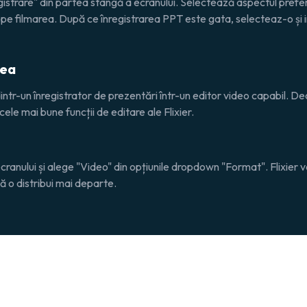
gistrare" din partea stângă a ecranului. Selectează aspectul prefer
epe filmarea. După ce înregistrarea PPT este gata, selecteaz-o și i
rea
ier dintr-un înregistrator de prezentări într-un editor video capa
ele mai bune funcții de editare ale Flixier.
ranului și alege "Video" din opțiunile dropdown "Format". Flixier
să o distribui mai departe.