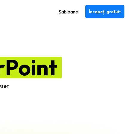
Șabloane
Începeți gratuit
Point
wser.