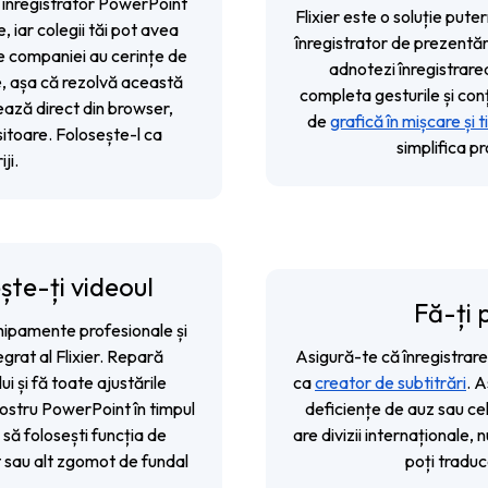
 înregistrator PowerPoint
Flixier este o soluție put
 iar colegii tăi pot avea
înregistrator de prezentăr
e companiei au cerințe de
adnotezi înregistrarea
ne, așa că rezolvă această
completa gesturile și con
ează direct din browser,
de
grafică în mișcare și t
sitoare. Folosește-l ca
simplifica pr
ji.
te-ți videoul
Fă-ți 
hipamente profesionale și
egrat al Flixier. Repară
Asigură-te că înregistrare
i și fă toate ajustările
ca
creator de subtitrări
. A
nostru PowerPoint în timpul
deficiențe de auz sau ce
i să folosești funcția de
are divizii internaționale,
t sau alt zgomot de fundal
poți traduc