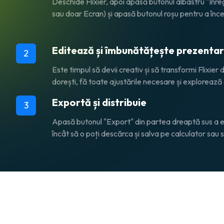
Deschide Flixier, apoi apasă butonul albastru "Înre
sau doar Ecran) și apasă butonul roșu pentru a înc
Editează și îmbunătățește prezenta
2
Este timpul să devii creativ și să transformi Flix
dorești, fă toate ajustările necesare și explorează c
Exportă și distribuie
3
Apasă butonul "Export" din partea dreaptă sus a ec
încât să o poți descărca și salva pe calculator sau 