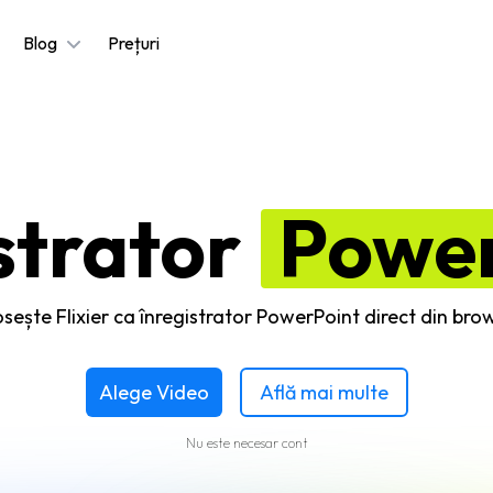
Blog
Prețuri
strator
Power
sește Flixier ca înregistrator PowerPoint direct din bro
Alege Video
Află mai multe
Nu este necesar cont