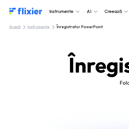
Flixier logo - Home
Instrumente
AI
Creează
Acasă
Instrumente
Înregistrator PowerPoint
Înregi
Folo