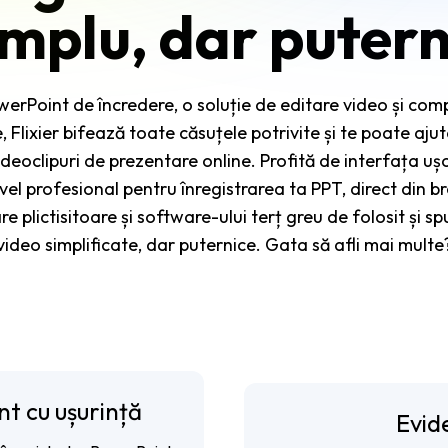
implu, dar putern
werPoint de încredere, o soluție de editare video și comp
, Flixier bifează toate căsuțele potrivite și te poate aju
ideoclipuri de prezentare online. Profită de interfața ușo
ivel profesional pentru înregistrarea ta PPT, direct din 
e plictisitoare și software-ului terț greu de folosit și sp
video simplificate, dar puternice. Gata să afli mai multe
t cu ușurință
Evid