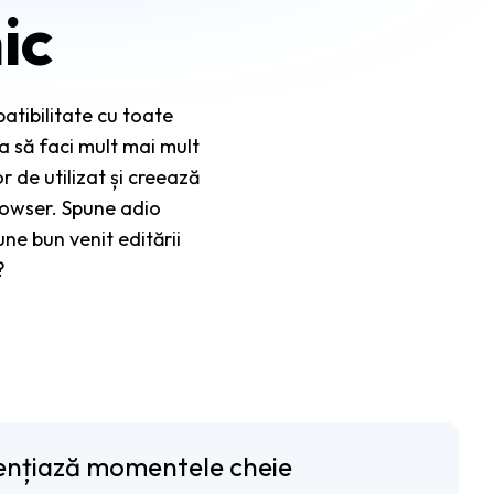
ic
atibilitate cu toate
ta să faci mult mai mult
r de utilizat și creează
browser. Spune adio
une bun venit editării
?
ențiază momentele cheie