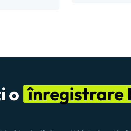
i o
înregistrare